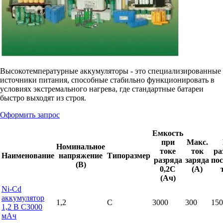
Высокотемпературные аккумуляторы - это специализированные
источники питания, способные стабильно функционировать в
условиях экстремального нагрева, где стандартные батареи
быстро выходят из строя.
Оформить запрос
Емкость
при
Макс.
Номинальное
токе
ток
ра
Наименование
напряжение
Типоразмер
разряда
заряда
по
(В)
0,2С
(А)
(Ач)
Ni-Cd
аккумулятор
1,2
C
3000
300
150
1,2 В C3000
мАч