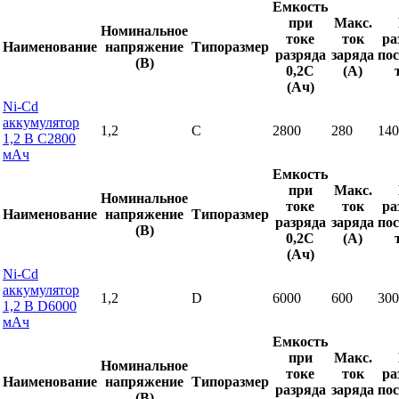
Емкость
при
Макс.
Номинальное
токе
ток
ра
Наименование
напряжение
Типоразмер
разряда
заряда
по
(В)
0,2С
(А)
(Ач)
Ni-Cd
аккумулятор
1,2
C
2800
280
140
1,2 В C2800
мАч
Емкость
при
Макс.
Номинальное
токе
ток
ра
Наименование
напряжение
Типоразмер
разряда
заряда
по
(В)
0,2С
(А)
(Ач)
Ni-Cd
аккумулятор
1,2
D
6000
600
300
1,2 В D6000
мАч
Емкость
при
Макс.
Номинальное
токе
ток
ра
Наименование
напряжение
Типоразмер
разряда
заряда
по
(В)