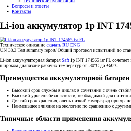
Технические публикации
Вопросы и ответы
Контакты
Li-ion аккумулятор 1p INT 1745
Техническое описание
скачать RU
ENG
UN 38.3 Test summary report/ Общий протокол испытаний по ста
Li-ion аккумуляторная батарея
Saft
1p INT 174565 isr FL сочета
широком диапазоне рабочих температур от -30°C до +60°C.
Преимущества аккумуляторной батареи 1
Высокий срок службы в циклах в сочетании с очень стаб
Высокий уровень безопасности, необходимый для потенц
Долгий срок хранения, очень низкий саморазряд при хран
Наименьшее влияние на экологию по сравнению с другим
Типичные области применения аккумулят
Резервное питание
промышленного оборудования