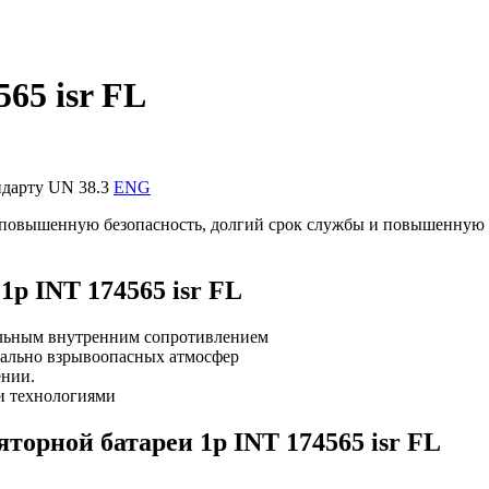
65 isr FL
ндарту UN 38.3
ENG
ет повышенную безопасность, долгий срок службы и повышенную
p INT 174565 isr FL
ильным внутренним сопротивлением
иально взрывоопасных атмосфер
ении.
и технологиями
орной батареи 1p INT 174565 isr FL