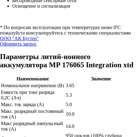
Беспроводные сенсорные сети
Освещение и сигнализация
* По вопросам эксплуатации при температурах ниже 0ºС
пожалуйста консультируйтесь с техническими специалистами
ООО "АК Бустер"
Оформить запрос
Параметры литий-ионного
аккумулятора MP 176065 Integration xtd
Наименование
Значение
Номинальное напряжение (В)
3.65
Емкость при токе разряда
5.3
0,2С (Ач)
Макс. ток заряда (А)
5.0
Макс. разрядный постоянный
10.0
ток (А)
Макс разрядный импульсный
14.0
ток (А)
950 циклов (100% глубина