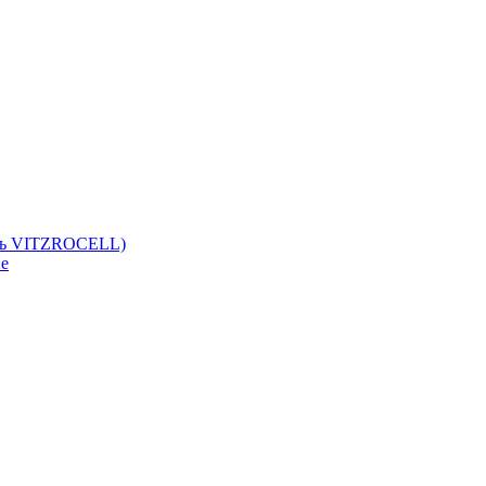
ль VITZROCELL)
ие