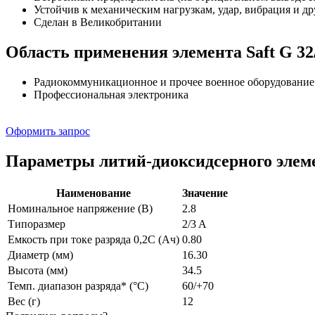
Устойчив к механическим нагрузкам, удар, вибрация и 
Сделан в Великобритании
Область применения элемента Saft G 32
Радиокоммуникационное и прочее военное оборудование
Профессиональная электроника
Оформить запрос
Параметры литий-диоксидсерного элем
Наименование
Значение
Номинальное напряжение (В)
2.8
Типоразмер
2/3 A
Емкость при токе разряда 0,2С (Ач)
0.80
Диаметр (мм)
16.30
Высота (мм)
34.5
Темп. диапазон разряда* (°C)
60/+70
Вес (г)
12