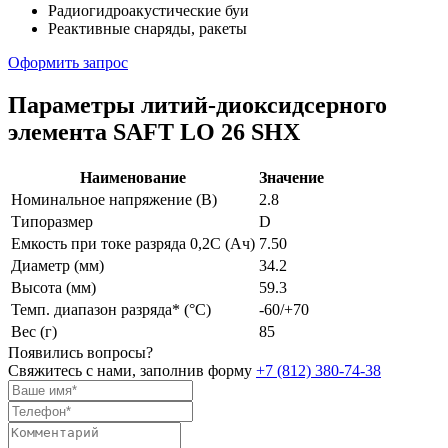
Радиогидроакустические буи
Реактивные снаряды, ракеты
Оформить запрос
Параметры литий-диоксидсерного
элемента SAFT LO 26 SHX
Наименование
Значение
Номинальное напряжение (В)
2.8
Типоразмер
D
Емкость при токе разряда 0,2С (Ач)
7.50
Диаметр (мм)
34.2
Высота (мм)
59.3
Темп. диапазон разряда* (°C)
-60/+70
Вес (г)
85
Появились вопросы?
Свяжитесь с нами, заполнив форму
+7 (812) 380-74-38