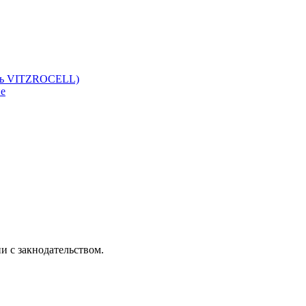
ль VITZROCELL)
ие
и с закнодательством.