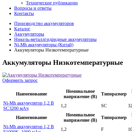
Технические публикации
Вопросы и ответы
Контакты
Производство аккумуляторов
Каталог
Аккумуляторы
Никель-металлгидридные аккумуляторы
Ni-Mh аккумуляторы (Китай)
Аккумуляторы Низкотемпературные
Аккумуляторы Низкотемпературные
Оформить запрос
Номинальное
Наименование
Типоразмер
напряжение (В)
Ni-Mh аккумулятор 1,2 В
1,2
SC
3
SC3200 мАч
Номинальное
Наименование
Типоразмер
напряжение (В)
Ni-Mh аккумулятор 1,2 В
1,2
F
1
F1000K, 1000 мАч